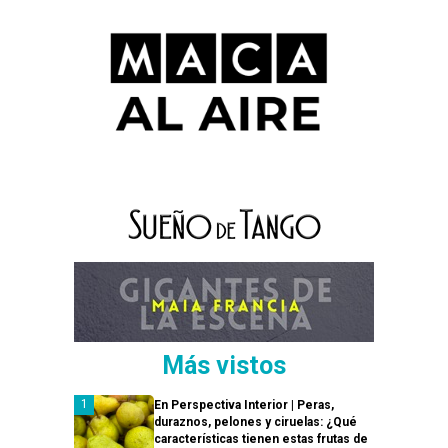
Más vistos
En Perspectiva Interior | Peras,
duraznos, pelones y ciruelas: ¿Qué
características tienen estas frutas de