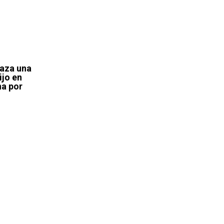
laza una
ijo en
na por