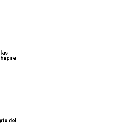
 las
Shapire
pto del