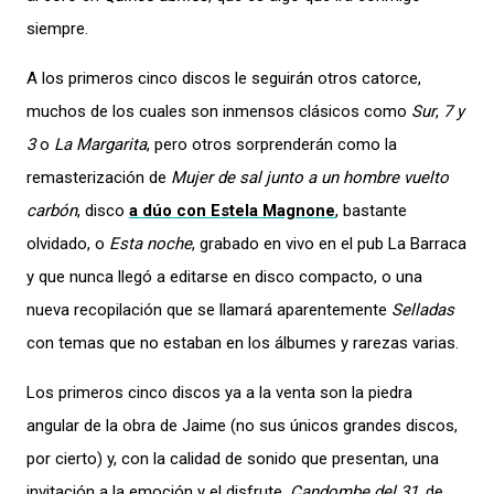
siempre.
A los primeros cinco discos le seguirán otros catorce,
muchos de los cuales son inmensos clásicos como
Sur
,
7 y
3
o
La Margarita
, pero otros sorprenderán como la
remasterización de
Mujer de sal junto a un hombre vuelto
carbón
, disco
a dúo con Estela Magnone
, bastante
olvidado, o
Esta noche
, grabado en vivo en el pub La Barraca
y que nunca llegó a editarse en disco compacto, o una
nueva recopilación que se llamará aparentemente
Selladas
con temas que no estaban en los álbumes y rarezas varias.
Los primeros cinco discos ya a la venta son la piedra
angular de la obra de Jaime (no sus únicos grandes discos,
por cierto) y, con la calidad de sonido que presentan, una
invitación a la emoción y el disfrute.
Candombe del 31
, de