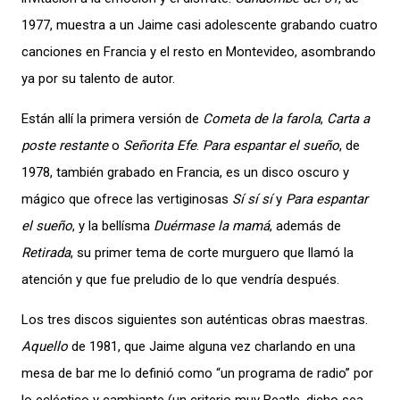
1977, muestra a un Jaime casi adolescente grabando cuatro
canciones en Francia y el resto en Montevideo, asombrando
ya por su talento de autor.
Están allí la primera versión de
Cometa de la farola
,
Carta a
poste restante
o
Señorita Efe
.
Para espantar el sueño
, de
1978, también grabado en Francia, es un disco oscuro y
mágico que ofrece las vertiginosas
Sí sí sí
y
Para espantar
el sueño
, y la bellísma
Duérmase la mamá
, además de
Retirada
, su primer tema de corte murguero que llamó la
atención y que fue preludio de lo que vendría después.
Los tres discos siguientes son auténticas obras maestras.
Aquello
de 1981, que Jaime alguna vez charlando en una
mesa de bar me lo definió como “un programa de radio” por
lo ecléctico y cambiante (un criterio muy Beatle, dicho sea