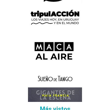
Más vistos