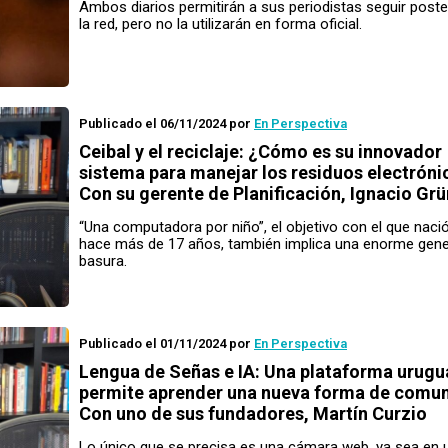
Ambos diarios permitirán a sus periodistas seguir post
la red, pero no la utilizarán en forma oficial.
Publicado el 06/11/2024
por
En Perspectiva
Ceibal y el reciclaje: ¿Cómo es su innovador
sistema para manejar los residuos electróni
Con su gerente de Planificación, Ignacio Gr
“Una computadora por niño”, el objetivo con el que nació
hace más de 17 años, también implica una enorme gene
basura.
Publicado el 01/11/2024
por
En Perspectiva
Lengua de Señas e IA: Una plataforma urugu
permite aprender una nueva forma de comun
Con uno de sus fundadores, Martín Curzio
Lo único que se precisa es una cámara web, ya sea en 