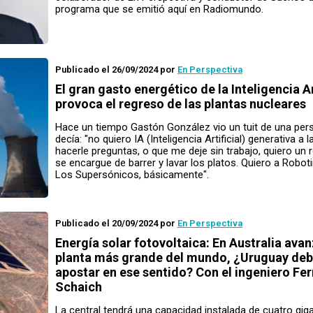
programa que se emitió aquí en Radiomundo.
Publicado el 26/09/2024
por
En Perspectiva
El gran gasto energético de la Inteligencia Ar
provoca el regreso de las plantas nucleares
Hace un tiempo Gastón González vio un tuit de una per
decía: "no quiero IA (Inteligencia Artificial) generativa a l
hacerle preguntas, o que me deje sin trabajo, quiero un 
se encargue de barrer y lavar los platos. Quiero a Robot
Los Supersónicos, básicamente".
Publicado el 20/09/2024
por
En Perspectiva
Energía solar fotovoltaica: En Australia avan
planta más grande del mundo, ¿Uruguay deb
apostar en ese sentido? Con el ingeniero Fe
Schaich
La central tendrá una capacidad instalada de cuatro gig