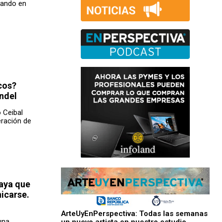
eando en
cos?
ündel
 Ceibal
ración de
aya que
icarse.
ArteUyEnPerspectiva: Todas las semanas
una