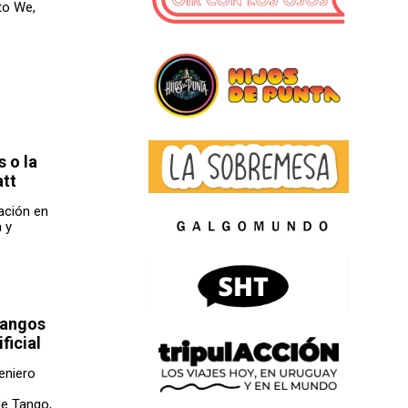
to We,
 o la
att
ación en
 y
tangos
ficial
eniero
de Tango,