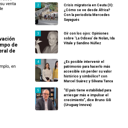
 su venta
Crisis migratoria en Ceuta (II):
de
¿Cómo se ve desde África?
Con la periodista Mercedes
Sayagués
Oír con los ojos: Opiniones
vación
sobre ‘La Odisea’ de Nolan, Ida
Vitale y Sandino Núñez
ampo de
eral de
¿Es posible intervenir el
emplo, en
patrimonio para hacerlo más
accesible sin perder su valor
histórico y simbólico? con
Marcel Suárez y Silvana Tanca
“El país tiene estabilidad para
arriesgar más e impulsar el
crecimiento”, dice Bruno Gili
(Uruguay Innova)