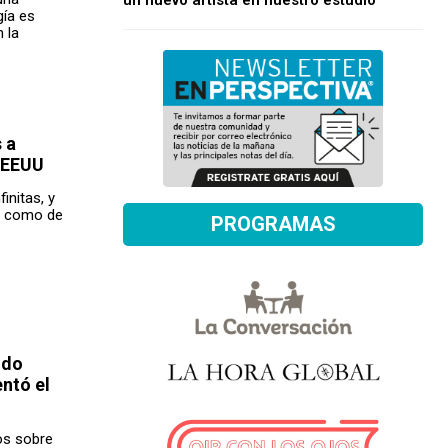
un nuevo artista en nuestro estudio
gía es
 la
 a
n EEUU
finitas, y
r como de
PROGRAMAS
ndo
ntó el
os sobre