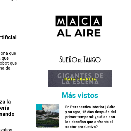
tificial
sona que
a que
robot que
ina de
Más vistos
za la
ería
En Perspectiva Interior | Salto
y su agro, 15 días después del
rnando
primer temporal: ¿cuáles son
los desafíos que enfrenta el
sector productivo?
avatios