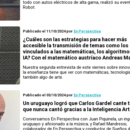
todo con autos eléctricos de alta gama, realizó su even
Robot.
Publicado el 11/10/2024
por
En Perspectiva
¿Cuáles son las estrategias para hacer más
accesible la transmisión de temas como los
vinculados a las matemáticas, los algoritmos
IA? Con el matemático austríaco Andreas M
Nuestra segunda entrevista de este viernes sobre innov
la enseñanza tiene que ver con matemáticas, tecnología
también algo de arte.
Publicado el 03/10/2024
por
En Perspectiva
Un uruguayo logró que Carlos Gardel cante 
que nunca cantó gracias a la Inteligencia Arti
Conversamos En Perspectiva con Juan Piquinela, un ing
uruguayo y aficionado a la música; y Rafael Mandressi,
colaborador de En Perspectiva y conductor de Sueños 