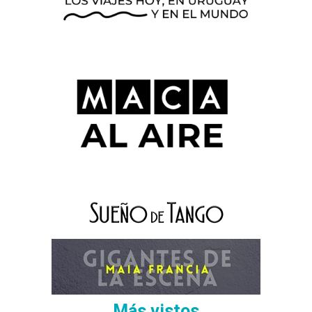
Más vistos