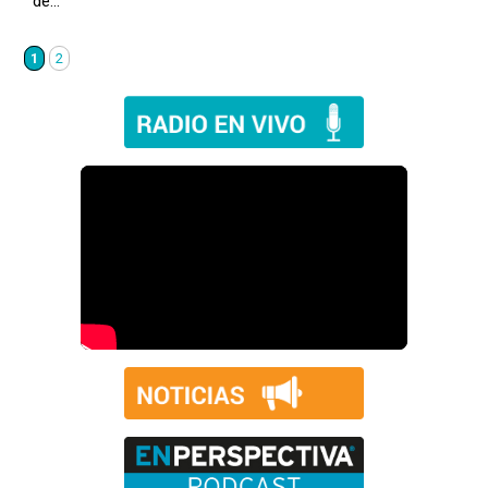
de…
1
2