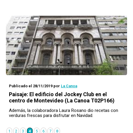
Publicado el 28/11/2019
por
La Canoa
Paisaje
: El edificio del Jockey Club en el
centro de Montevideo (La Canoa T02P166)
Además, la colaboradora Laura Rosano dio recetas con
verduras frescas para disfrutar en Navidad.
1
2
3
4
5
6
7
8