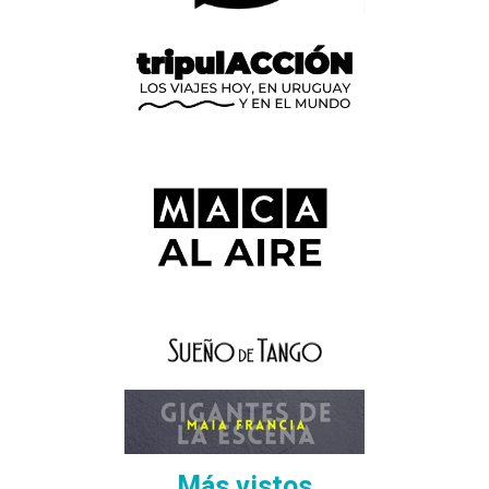
Más vistos