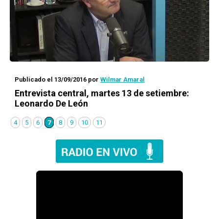
Publicado el 13/09/2016
por
Wilmar Amaral
Entrevista central, martes 13 de setiembre:
Leonardo De León
4
5
6
7
8
9
10
11