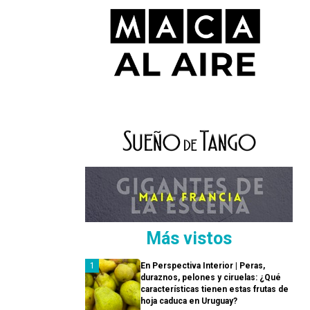
Más vistos
En Perspectiva Interior | Peras,
duraznos, pelones y ciruelas: ¿Qué
características tienen estas frutas de
hoja caduca en Uruguay?