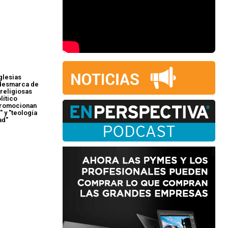
glesias
 desmarca de
religiosas
lítico
promocionan
" y "teología
ad"