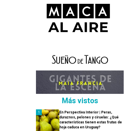
Más vistos
En Perspectiva Interior | Peras,
duraznos, pelones y ciruelas: ¿Qué
características tienen estas frutas de
hoja caduca en Uruguay?