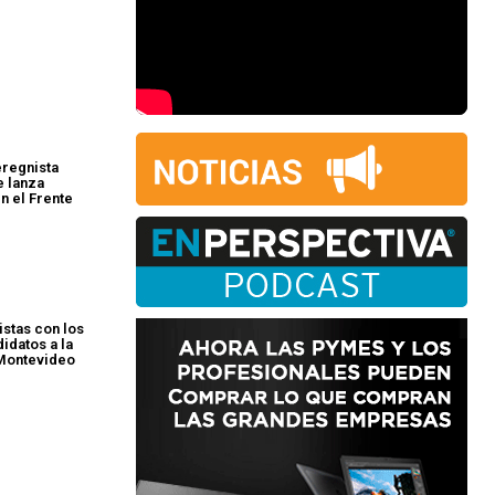
eregnista
e lanza
n el Frente
istas con los
idatos a la
 Montevideo