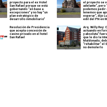
proyecto para el ex Hotel
el proyecto se v
San Rafael porque se está
adelante”, pero 
gobernando “en base a
podemos pedir g
excepciones” y no hay “un
tenemos que ap
plan estratégico de
esperar”, dijo Lu
desarrollo inmobiliario”
edil del PN en 
Resolución de Presidencia
Arq. Willy Rey: C
que acepta concesión de
actuando en for
casino privado en el hotel
y absoluta" fue
San Rafael
que le dio la In
Maldonado; deb
"rehabilitar" el 
no demolerlo