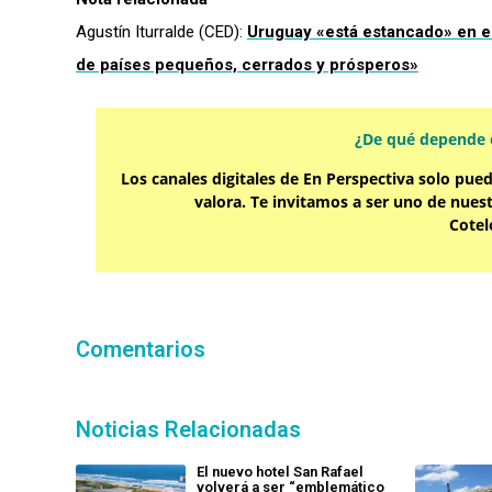
Agustín Iturralde (CED):
Uruguay «está estancado» en e
de países pequeños, cerrados y prósperos»
¿De qué depende e
Los canales digitales de En Perspectiva solo pue
valora. Te invitamos a ser uno de nues
Cotel
Comentarios
Noticias Relacionadas
El nuevo hotel San Rafael
volverá a ser “emblemático