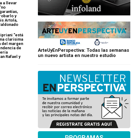
a a llevar
“no
arantías,
robarlo y
is Artola,
Maldonado
ipriani "está
ma clarísima
ra del margen
tendencia de
ArteUyEnPerspectiva: Todas las semanas
ería
un nuevo artista en nuestro estudio
San Rafael y
PROGRAMAS