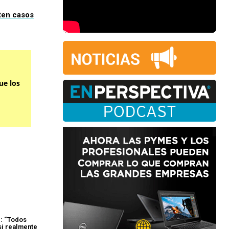
ten casos
ue los
l: “Todos
si realmente