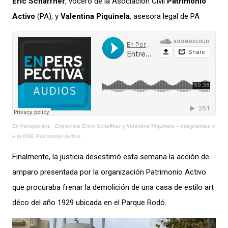
Eric Schaffner
, vocero de la Asociación Civil
Patrimonio
Activo
(PA), y
Valentina Piquinela
, asesora legal de PA
En Perspectiva
·
Entrevista Erich Schaffner y Valentina Piquinela – Integrtantes d
e la ONG Patrimonio Activo
Finalmente, la justicia desestimó esta semana la acción de
amparo presentada por la organización Patrimonio Activo
que procuraba frenar la demolición de una casa de estilo art
déco del año 1929 ubicada en el Parque Rodó.