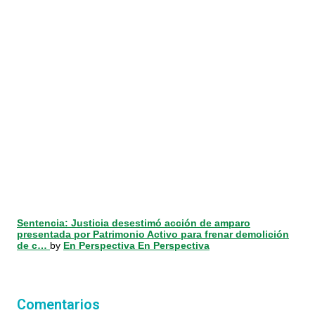
Sentencia: Justicia desestimó acción de amparo
presentada por Patrimonio Activo para frenar demolición
de c…
by
En Perspectiva En Perspectiva
Comentarios