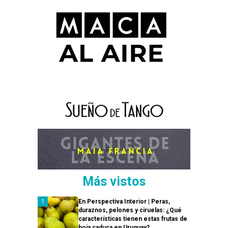
Más vistos
En Perspectiva Interior | Peras,
duraznos, pelones y ciruelas: ¿Qué
características tienen estas frutas de
hoja caduca en Uruguay?