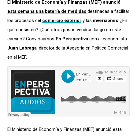
El
M
inisterio de Economía y Finanzas
(MEF)
anunció
esta semana
una batería de medidas
destinadas a
facilitar
los procesos d
el
comercio exterior
y las
inversiones
.
¿En
qué consisten?
¿Qué otros pasos vendrán luego en este
camino?
Conversamos
En Perspectiva
con el economista
Juan Labraga
, director de la Asesoría en Política Comercial
en el M
EF.
El
M
inisterio de Economía y Finanzas
(MEF)
anunció
esta