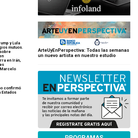
rump y Lula
gios mutuos.
ArteUyEnPerspectiva: Todas las semanas
 sobre
un nuevo artista en nuestro estudio
en
ra en Irán,
nes
 Marcelo
no confirmó
n Estados
PROGRAMAS