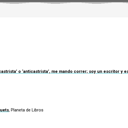
strista’ o ‘anticastrista’, me mando correr; soy un escritor y e
quets
, Planeta de Libros