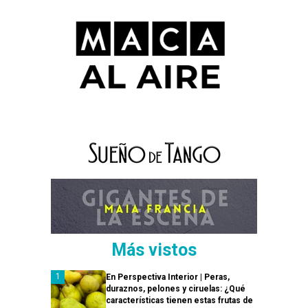
Más vistos
En Perspectiva Interior | Peras,
duraznos, pelones y ciruelas: ¿Qué
características tienen estas frutas de