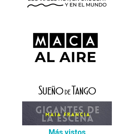
Más vistos