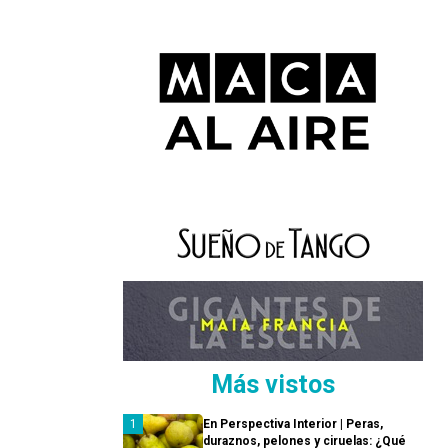
Más vistos
En Perspectiva Interior | Peras,
duraznos, pelones y ciruelas: ¿Qué