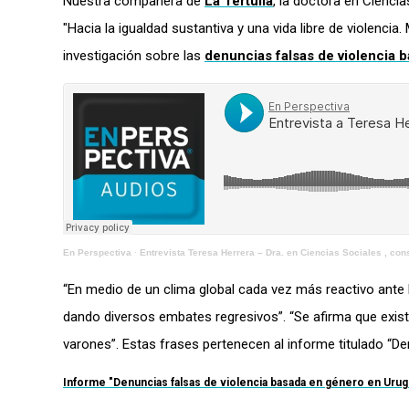
Nuestra compañera de
La Tertulia
, la doctora en Cienci
"Hacia la igualdad sustantiva y una vida libre de violencia
investigación sobre las
denuncias falsas de violencia 
En Perspectiva
·
Entrevista Teresa Herrera – Dra. en Ciencias Sociales , con
“En medio de un clima global cada vez más reactivo ante 
dando diversos embates regresivos”. “Se afirma que exist
varones”. Estas frases pertenecen al informe titulado “D
Informe "Denuncias falsas de violencia basada en género en Uru