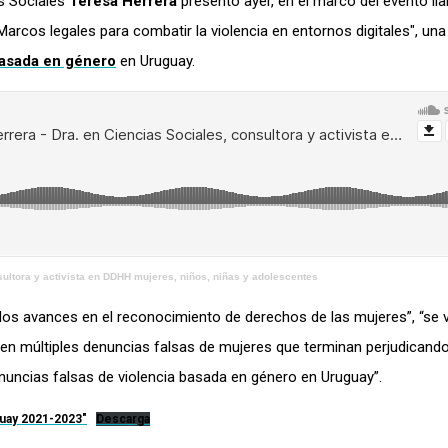
as Sociales
Teresa Herrera
presentó ayer, en el marco del evento l
. Marcos legales para combatir la violencia en entornos digitales", una
basada en género
en Uruguay.
sultora y activista en DDHH mujeres, niños, niñas y adolescentes
los avances en el reconocimiento de derechos de las mujeres”, “se 
en múltiples denuncias falsas de mujeres que terminan perjudicando
enuncias falsas de violencia basada en género en Uruguay”.
guay 2021-2023″
Descarga