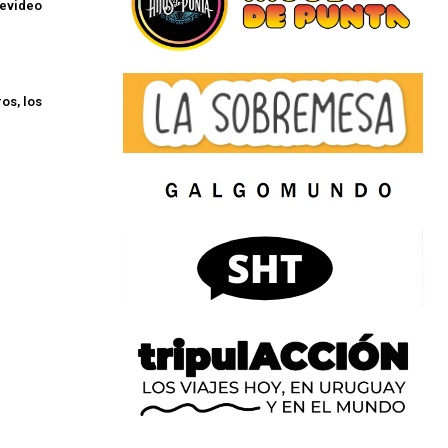
tevideo
ros, los