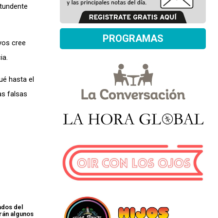
ntundente
PROGRAMAS
yos cree
ia.
ué hasta el
as falsas
ados del
arán algunos