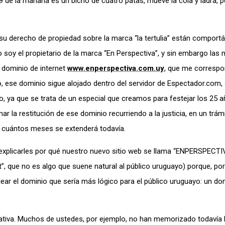
9 de la mañana es un bicho de cuatro patas, mueve la cola y ladra, 
u derecho de propiedad sobre la marca “la tertulia” están comport
soy el propietario de la marca “En Perspectiva”, y sin embargo las 
l dominio de internet
www.enperspectiva.com.uy
, que me corresp
, ese dominio sigue alojado dentro del servidor de Espectador.com, a
o, ya que se trata de un especial que creamos para festejar los 25 a
r la restitución de ese dominio recurriendo a la justicia, en un trám
r cuántos meses se extenderá todavía.
a explicarles por qué nuestro nuevo sitio web se llama “ENPERSPECTIV
”, que no es algo que suene natural al público uruguayo) porque, por
ar el dominio que sería más lógico para el público uruguayo: un do
ativa. Muchos de ustedes, por ejemplo, no han memorizado todavía 