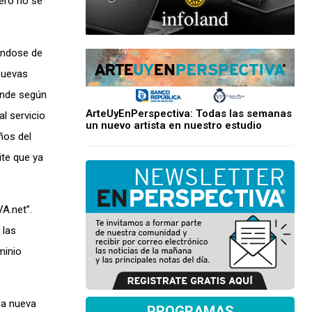
pero no se
ándose de
nuevas
onde según
ArteUyEnPerspectiva: Todas las semanas
l servicio
un nuevo artista en nuestro estudio
ños del
ite que ya
A.net”.
 las
minio
la nueva
PROGRAMAS