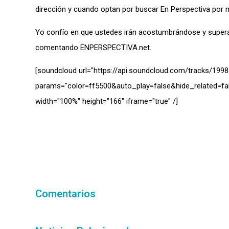
dirección y cuando optan por buscar En Perspectiva por m
Yo confío en que ustedes irán acostumbrándose y supera
comentando ENPERSPECTIVA.net.
[soundcloud url="https://api.soundcloud.com/tracks/199
params="color=ff5500&auto_play=false&hide_related
width="100%" height="166″ iframe="true" /]
Comentarios