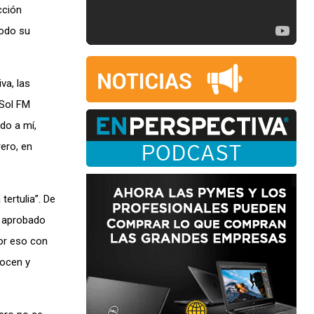
cción
todo su
va, las
 Sol FM
ido a mí,
ero, en
tertulia”. De
e aprobado
or eso con
nocen y