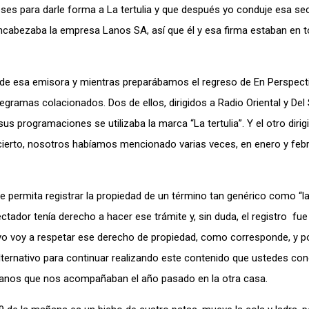
ses para darle forma a La tertulia y que después yo conduje esa se
 encabezaba la empresa Lanos SA, así que él y esa firma estaban en 
de esa emisora y mientras preparábamos el regreso de En Perspecti
egramas colacionados. Dos de ellos, dirigidos a Radio Oriental y Del
sus programaciones se utilizaba la marca “La tertulia”. Y el otro dirig
 cierto, nosotros habíamos mencionado varias veces, en enero y febr
 permita registrar la propiedad de un término tan genérico como “la 
dor tenía derecho a hacer ese trámite y, sin duda, el registro fu
 yo voy a respetar ese derecho de propiedad, como corresponde, y p
ternativo para continuar realizando este contenido que ustedes co
ulianos que nos acompañaban el año pasado en la otra casa.