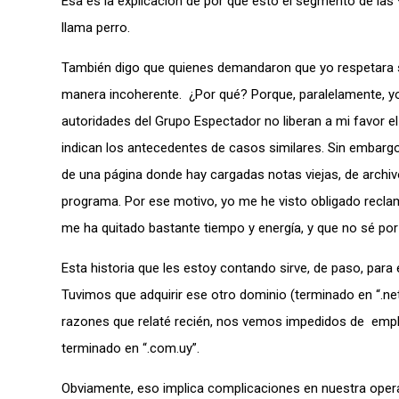
Esa es la explicación de por qué esto el segmento de las 
llama perro.
También digo que quienes demandaron que yo respetara s
manera incoherente. ¿Por qué? Porque, paralelamente, yo 
autoridades del Grupo Espectador no liberan a mi favor e
indican los antecedentes de casos similares. Sin embargo
de una página donde hay cargadas notas viejas, de archiv
programa. Por ese motivo, yo me he visto obligado reclama
me ha quitado bastante tiempo y energía, y que no sé po
Esta historia que les estoy contando sirve, de paso, par
Tuvimos que adquirir ese otro dominio (terminado en “.net
razones que relaté recién, nos vemos impedidos de emple
terminado en “.com.uy”.
Obviamente, eso implica complicaciones en nuestra oper