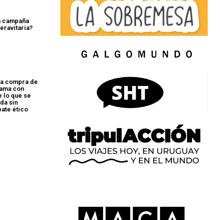
a campaña
eravitaria?
la compra de
gama con
e lo que se
da sin
bate ético