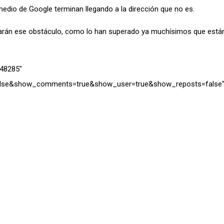
edio de Google terminan llegando a la dirección que no es.
rán ese obstáculo, como lo han superado ya muchísimos que están
848285″
=false&show_comments=true&show_user=true&show_reposts=false