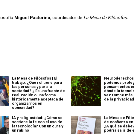
losofía
Miguel Pastorino
, coordinador de
La Mesa de Filósofos.
La Mesa de Filósofos | El
Neuroderechos
trabajo: ¿Qué rol tiene para
podemos proteg
las personas y para la
pensamientos en
sociedad? ¿ Es una fuente de
dónde la tecnol
realización o una forma
vez rompe más 
históricamente aceptada de
de la privacida
organizarnos en
comunidad?
IA y religiosidad: ¿Cómo se
La Mesa de Filós
sostiene la fe con el uso de
de confianza en
la tecnología? Con un cura y
¿A qué se debe
un rabino
podría salir de 