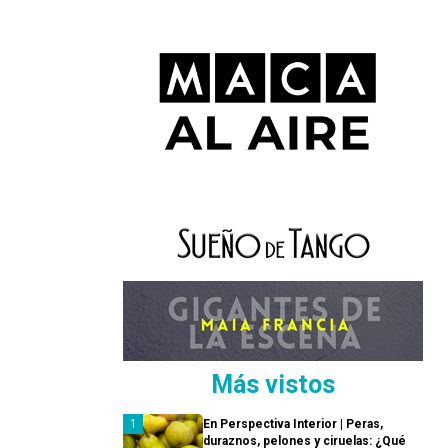
Más vistos
En Perspectiva Interior | Peras,
duraznos, pelones y ciruelas: ¿Qué