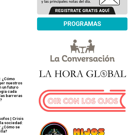
PROGRAMAS
: ¿Cómo
er nuestros
 un futuro
ogía cada
las barreras
d?
ofos | Crisis
 la sociedad:
? ¿Cómo se
ella?