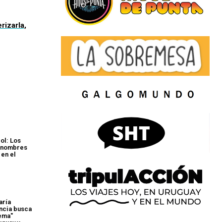
rizarla,
bol: Los
y nombres
en el
aría
ncia busca
tema"