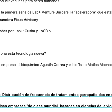
producir vacunas para seres humanos.
 la primera
serie
de
Lab
+ Venture
Builders
, la “aceleradora” que esta
inanciera Ficus
Advisory
.
nadas por
Lab
+:
Guska
y
LoCBio
.
iona esta tecnología nueva?
 empresa, el bioquímico Agustín Correa y el biofísico Matías Mach
 Distribución de frecuencia de tratamientos garrapaticidas en
ulsan empresas "de clase mundial" basadas en ciencias de la vid