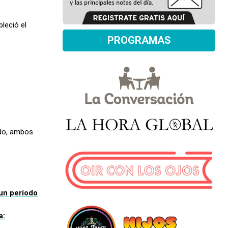
bleció el
PROGRAMAS
ado, ambos
 un período
a: