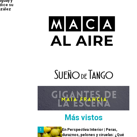
uguay y
 dice su
nzález
Más vistos
En Perspectiva Interior | Peras,
duraznos, pelones y ciruelas: ¿Qué