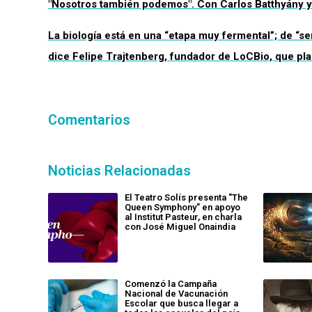
"Nosotros también podemos". Con Carlos Batthyány y
La biología está en una “etapa muy fermental”; de “se
dice Felipe Trajtenberg, fundador de LoCBio, que pla
Comentarios
Noticias Relacionadas
El Teatro Solís presenta "The
Queen Symphony" en apoyo
al Institut Pasteur, en charla
con José Miguel Onaindia
Comenzó la Campaña
Nacional de Vacunación
Escolar que busca llegar a