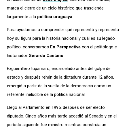
marca el cierre de un ciclo histórico que trasciende
largamente
a
la
política uruguaya
.
Para ayudarnos a comprender qué representó y representa
hoy su figura para la
historia nacional y cuál es su legado
político, conversamos
En Perspectiva
con el politólogo e
historiador
Gerardo Caetano
.
Exguerrillero tupamaro
,
encarcelado antes del golpe de
estado y después rehén de la dictadura
durante 1
2
años,
emergió a partir de la vuelta de la democracia como un
referente ineludible
de la política
nacional.
Llegó al Parlamento en 1995, después de ser electo
diputado. Cinco años más tarde a
ccedió a
l Senado y
en el
período siguiente fue ministro mientras
constru
ía
un