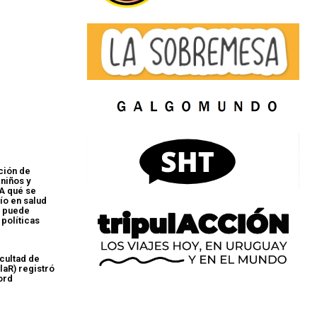
ción de
 niños y
A qué se
ío en salud
e puede
 políticas
acultad de
laR) registró
ord