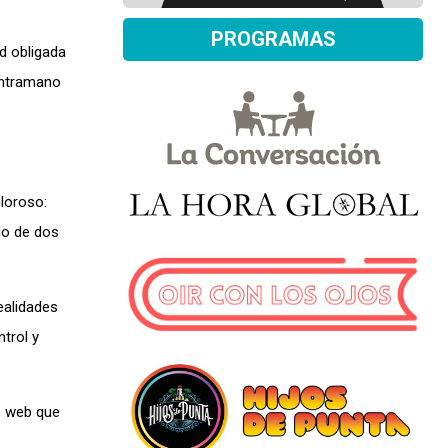
PROGRAMAS
ad obligada
ontramano
loroso:
io de dos
ealidades
trol y
o web que