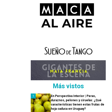
Más vistos
En Perspectiva Interior | Peras,
duraznos, pelones y ciruelas: ¿Qué
características tienen estas frutas de
hoja caduca en Uruguay?