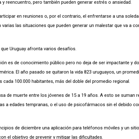
a y reencuentro, pero también pueden generar estrés o ansiedad.
rticipar en reuniones o, por el contrario, el enfrentarse a una soled
n varias las situaciones que pueden generar un malestar que va a c
a que Uruguay afronta varios desafíos.
ción es de conocimiento público pero no deja de ser impactante y do
América. El año pasado se quitaron la vida 823 uruguayos, un promed
os cada 100.000 habitantes, más del doble del promedio regional.
ausa de muerte entre los jóvenes de 15 a 19 años. A esto se suman r
as a edades tempranas, o el uso de psicofármacos sin el debido con
ncipios de diciembre una aplicación para teléfonos móviles y un siti
n el objetivo de prevenir y mitigar las dificultades.