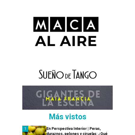
Más vistos
En Perspectiva Interior | Peras,
duraznos, pelones y ciruelas: ¿Qué