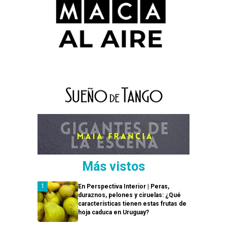
Más vistos
En Perspectiva Interior | Peras,
duraznos, pelones y ciruelas: ¿Qué
características tienen estas frutas de
hoja caduca en Uruguay?