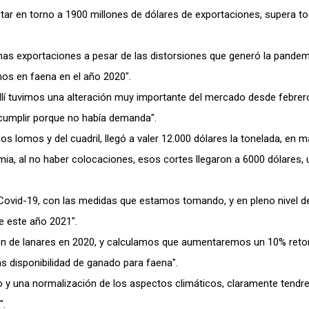
tar en torno a 1900 millones de dólares de exportaciones, supera tod
nas exportaciones a pesar de las distorsiones que generó la pandem
imos en faena en el año 2020″.
lí tuvimos una alteración muy importante del mercado desde febrer
cumplir porque no había demanda".
los lomos y del cuadril, llegó a valer 12.000 dólares la tonelada, en m
a, al no haber colocaciones, esos cortes llegaron a 6000 dólares, 
 Covid-19, con las medidas que estamos tomando, y en pleno nivel de
e este año 2021″.
lón de lanares en 2020, y calculamos que aumentaremos un 10% ret
 disponibilidad de ganado para faena".
o y una normalización de los aspectos climáticos, claramente tend
".