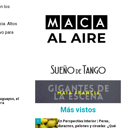
n los
ia. Altos
ivo para
uguayos, el
era
Más vistos
En Perspectiva Interior | Peras,
duraznos, pelones y ciruelas: ¿Qué