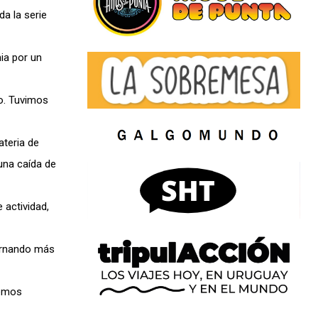
a la serie
ia por un
o. Tuvimos
ateria de
una caída de
 actividad,
ornando más
remos