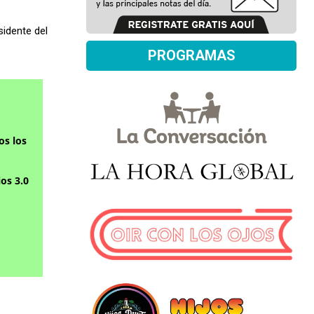
idente del
PROGRAMAS
os los
os 3.0