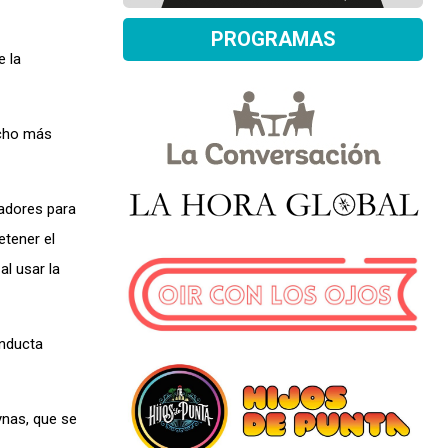
PROGRAMAS
e la
ucho más
radores para
etener el
al usar la
onducta
ynas, que se