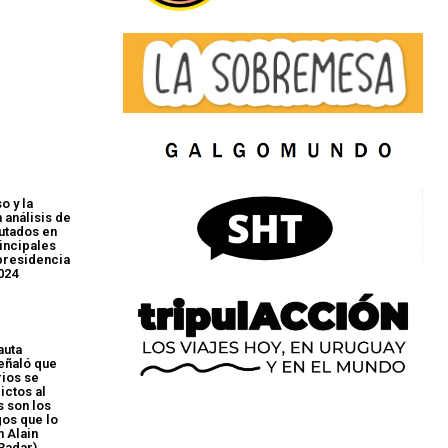
o y la
 análisis de
utados en
incipales
 presidencia
024
auta
eñaló que
rios se
ictos al
s son los
gos que lo
n Alain
Radar)