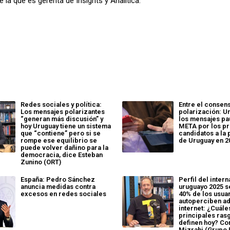
 la que es gerenta de Insights y Analítica.
Redes sociales y política:
Entre el consens
Los mensajes polarizantes
polarización: Un
“generan más discusión” y
los mensajes pa
hoy Uruguay tiene un sistema
META por los pr
que “contiene” pero si se
candidatos a la
rompe ese equilibrio se
de Uruguay en 2
puede volver dañino para la
democracia, dice Esteban
Zunino (ORT)
España: Pedro Sánchez
Perfil del intern
anuncia medidas contra
uruguayo 2025 s
excesos en redes sociales
40% de los usua
autoperciben ad
internet: ¿Cuále
principales ras
definen hoy? Co
Mizrahi (Grupo 