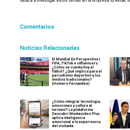
dedica a investigar estos temas en la empresa Id Retail, de
Comentarios
Noticias Relacionadas
El Mundial En Perspectiva |
FIFA, TikTok e influencers:
¿Cómo se cuenta hoy el
fútbol? ¿Qué implica para el
periodismo deportivo y los
medios tradicionales?
(Homero Fernández)
¿Cómo integrar tecnología,
emociones y cultura al
turismo? La plataforma
Descubrí Montevideo Plus
aplica inteligencia
emocional a la experiencia
del visitante