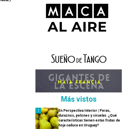
Más vistos
En Perspectiva Interior | Peras,
duraznos, pelones y ciruelas: ¿Qué
características tienen estas frutas de
hoja caduca en Uruguay?