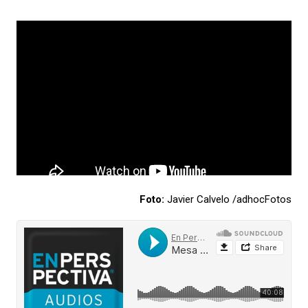
Foto:
Javier Calvelo /adhocFotos