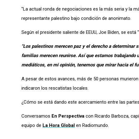
"La actual ronda de negociaciones es la más seria y la más
representante palestino bajo condición de anonimato.
Según e
l presidente saliente de
EEUU
, Joe Biden,
se
está "
"Los palestinos merecen paz y el derecho a determinar su
familias merecen reuni
rse
. Así que estamos trabajando 
mediáticos, en mi opinión, tenemos que mirar hacia el fu
A pesar de estos avances, m
ás de 50 personas muriero
indicaron los rescatistas locales.
¿Cómo se está dando este acercamiento entre las partes?
Conversamos
En Perspectiva
con Ricardo Barboza, capit
equipo de
La Hora Global
en Radiomundo.