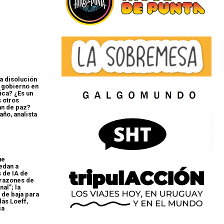
a disolución
 gobierno en
ica? ¿Es un
s otros
an de paz?
ño, analista
ue
edan a
 de IA de
“razones de
al”; la
 de baja para
lás Loeff,
ia