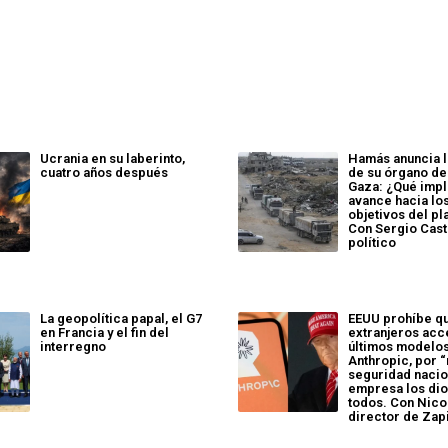
Ucrania en su laberinto,
Hamás anuncia l
cuatro años después
de su órgano de
Gaza: ¿Qué impl
avance hacia lo
objetivos del pl
Con Sergio Casta
político
La geopolítica papal, el G7
EEUU prohíbe q
en Francia y el fin del
extranjeros acc
interregno
últimos modelos
Anthropic, por 
seguridad nacion
empresa los dio
todos. Con Nico
director de Zap