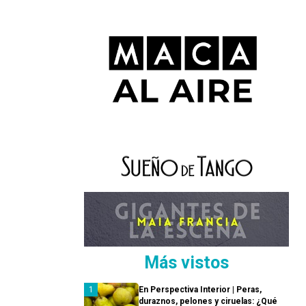
Más vistos
En Perspectiva Interior | Peras,
duraznos, pelones y ciruelas: ¿Qué