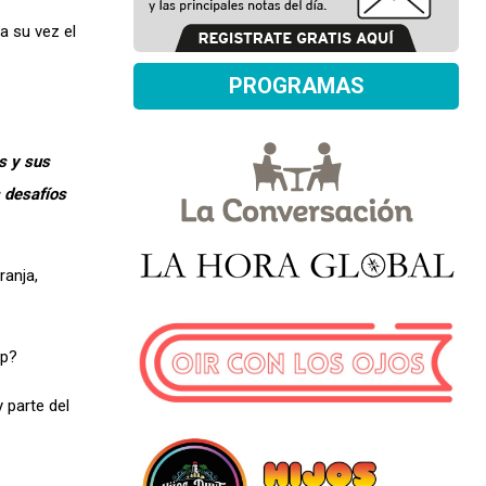
a su vez el
PROGRAMAS
s
y sus
 desafíos
ranja,
mp?
 parte del