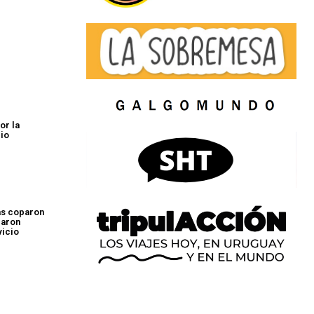
or la
lio
as coparon
baron
vicio