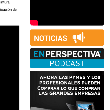
intura,
ficación de