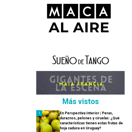
Más vistos
En Perspectiva Interior | Peras,
duraznos, pelones y ciruelas: ¿Qué
características tienen estas frutas de
hoja caduca en Uruguay?