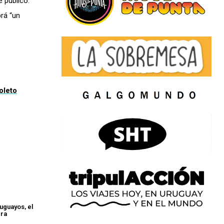
 público.
rá “un
oleto
uguayos, el
era