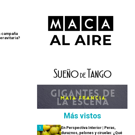
a campaña
eravitaria?
Más vistos
En Perspectiva Interior | Peras,
duraznos, pelones y ciruelas: ¿Qué