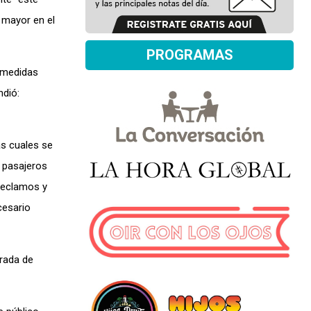
 mayor en el
PROGRAMAS
 “medidas
ndió:
as cuales se
s pasajeros
 reclamos y
cesario
trada de