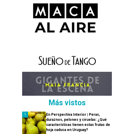
Más vistos
En Perspectiva Interior | Peras,
duraznos, pelones y ciruelas: ¿Qué
características tienen estas frutas de
hoja caduca en Uruguay?