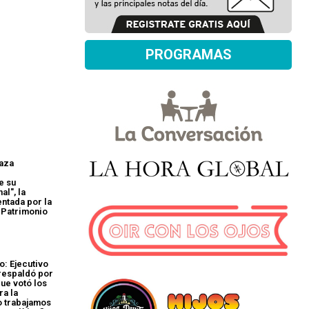
PROGRAMAS
laza
e su
al", la
ntada por la
l Patrimonio
o: Ejecutivo
respaldó por
que votó los
ra la
o trabajamos