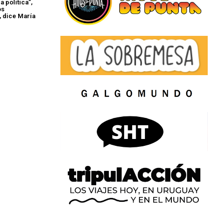
 política”,
os
 dice María