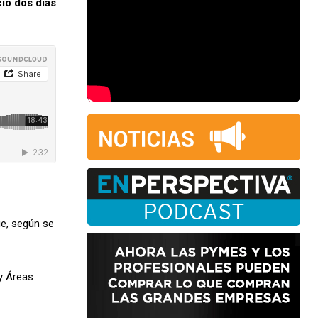
cio dos días
ue, según se
 y Áreas