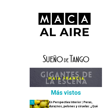
Más vistos
En Perspectiva Interior | Peras,
duraznos, pelones y ciruelas: ¿Qué