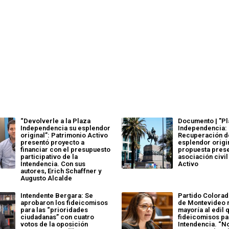
“Devolverle a la Plaza
Documento | "P
Independencia su esplendor
Independencia:
original”: Patrimonio Activo
Recuperación d
presentó proyecto a
esplendor origin
financiar con el presupuesto
propuesta prese
participativo de la
asociación civi
Intendencia. Con sus
Activo
autores, Erich Schaffner y
Augusto Alcalde
Intendente Bergara: Se
Partido Colorad
aprobaron los fideicomisos
de Montevideo 
para las “prioridades
mayoría al edil 
ciudadanas” con cuatro
fideicomisos pa
votos de la oposición
Intendencia. “N