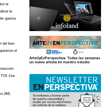
bre la
dicar la
ter gastos
n del bien
uirieron el
ArteUyEnPerspectiva: Todas las semanas
un nuevo artista en nuestro estudio
 reacción
l TCR. Esa
o (IM).