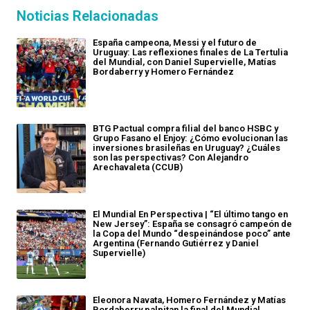
Noticias Relacionadas
España campeona, Messi y el futuro de
Uruguay: Las reflexiones finales de La Tertulia
del Mundial, con Daniel Supervielle, Matías
Bordaberry y Homero Fernández
BTG Pactual compra filial del banco HSBC y
Grupo Fasano el Enjoy: ¿Cómo evolucionan las
inversiones brasileñas en Uruguay? ¿Cuáles
son las perspectivas? Con Alejandro
Arechavaleta (CCUB)
El Mundial En Perspectiva | “El último tango en
New Jersey”: España se consagró campeón de
la Copa del Mundo “despeinándose poco” ante
Argentina (Fernando Gutiérrez y Daniel
Supervielle)
Eleonora Navata, Homero Fernández y Matías
Bordaberry palpitan la final del Mundial