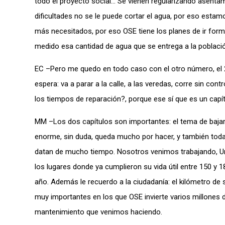
todo el proyecto social… Se vienen regularizando asenta
dificultades no se le puede cortar el agua, por eso estam
más necesitados, por eso OSE tiene los planes de ir form
medido esa cantidad de agua que se entrega a la població
EC –Pero me quedo en todo caso con el otro número, el 2
espera: va a parar a la calle, a las veredas, corre sin co
los tiempos de reparación?, porque ese sí que es un capí
MM –Los dos capítulos son importantes: el tema de bajar
enorme, sin duda, queda mucho por hacer, y también toda 
datan de mucho tiempo. Nosotros venimos trabajando, Uru
los lugares donde ya cumplieron su vida útil entre 150 y
año. Además le recuerdo a la ciudadanía: el kilómetro d
muy importantes en los que OSE invierte varios millones de
mantenimiento que venimos haciendo.