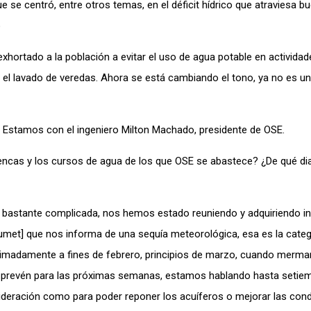
 se centró, entre otros temas, en el déficit hídrico que atraviesa b
o
ortado a la población a evitar el uso de agua potable en activida
o el lavado de veredas. Ahora se está cambiando el tono, ya no es un
Estamos con el ingeniero Milton Machado, presidente de OSE.
ncas y los cursos de agua de los que OSE se abastece? ¿De qué di
stante complicada, nos hemos estado reuniendo y adquiriendo i
numet] que nos informa de una sequía meteorológica, esa es la cate
imadamente a fines de febrero, principios de marzo, cuando merma
se prevén para las próximas semanas, estamos hablando hasta setie
sideración como para poder reponer los acuíferos o mejorar las con