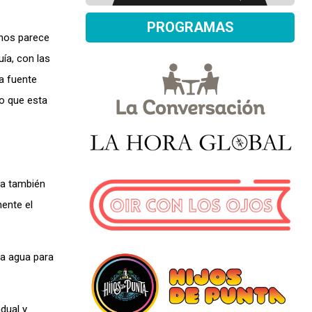
PROGRAMAS
 nos parece
ía, con las
a fuente
lo que esta
ca también
mente el
ya agua para
dual y