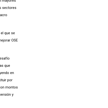
on mayores
os sectores
macro
 el que se
 mejorar OSE
esafío
ías que
uyendo en
tuir por
 Son montos
versión y