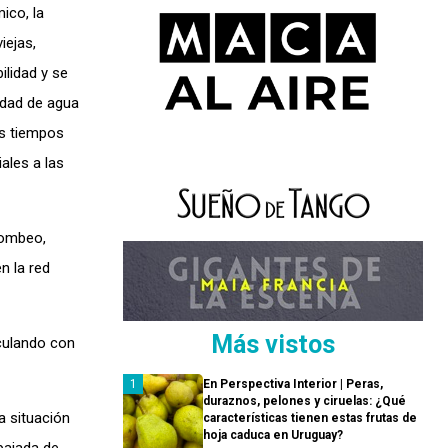
ico, la
iejas,
ilidad y se
idad de agua
os tiempos
ales a las
bombeo,
n la red
Más vistos
culando con
En Perspectiva Interior | Peras,
duraznos, pelones y ciruelas: ¿Qué
a situación
características tienen estas frutas de
hoja caduca en Uruguay?