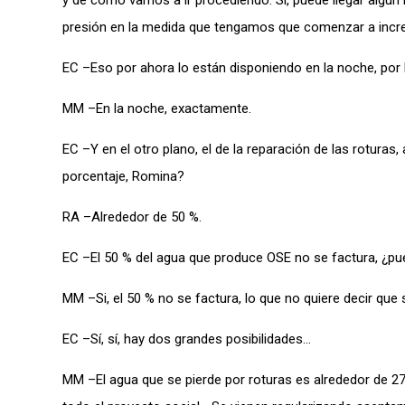
y de cómo vamos a ir procediendo. Sí, puede llegar algún
presión en la medida que tengamos que comenzar a increm
EC –Eso por ahora lo están disponiendo en la noche, por 
MM –En la noche, exactamente.
EC –Y en el otro plano, el de la reparación de las rotura
porcentaje, Romina?
RA –Alrededor de 50 %.
EC –El 50 % del agua que produce OSE no se factura, ¿pu
MM –Si, el 50 % no se factura, lo que no quiere decir que
EC –Sí, sí, hay dos grandes posibilidades…
MM –El agua que se pierde por roturas es alrededor de 2