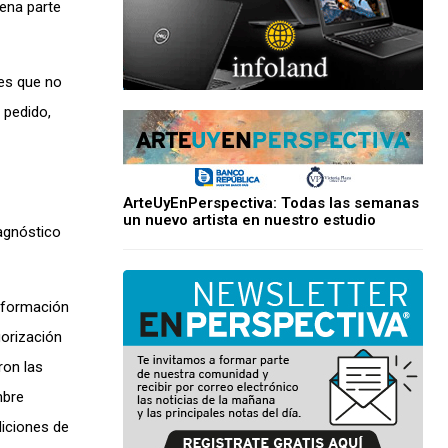
uena parte
des que no
 pedido,
ArteUyEnPerspectiva: Todas las semanas
un nuevo artista en nuestro estudio
agnóstico
nformación
gorización
ron las
mbre
diciones de