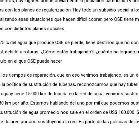
mientos, hay lugares donde obviamente la población carenciada y c
os con los planes de regularización. Hay todo un subsidio social a l
alizando esas situaciones que hacen difícil cobrar, pero OSE tiene 
n con distintos planes sociales.
5 % del agua que produce OSE se pierde, tiene destinos que no son
ntrol, debido a roturas. ¿Cómo están trabajando?, ¿cuánto ha logrado
tulo en el que OSE puede hacer.
 los tiempos de reparación, que en eso venimos trabajando, es un d
la política de sustitución de tuberías, reconozcamos que hay tuber
guay tiene 15.000 km de tubería en la red de agua, venimos sustit
 180 km por año. Estamos hablando del uno por mil que podemos susti
e sustitución de agua promedio nos sale en el orden de US$ 100.000.
 dólares por año sustituyendo la red. Es parte de las políticas de in