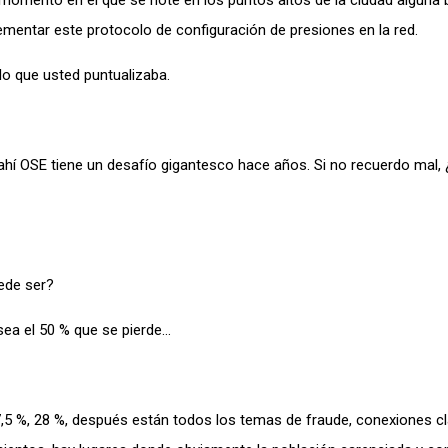
 momento en el que se note en los puntos altos de la ciudad alguna 
entar este protocolo de configuración de presiones en la red.
lo que usted puntualizaba.
s, ahí OSE tiene un desafío gigantesco hace años. Si no recuerdo mal,
ede ser?
 sea el 50 % que se pierde…
7,5 %, 28 %, después están todos los temas de fraude, conexiones cl