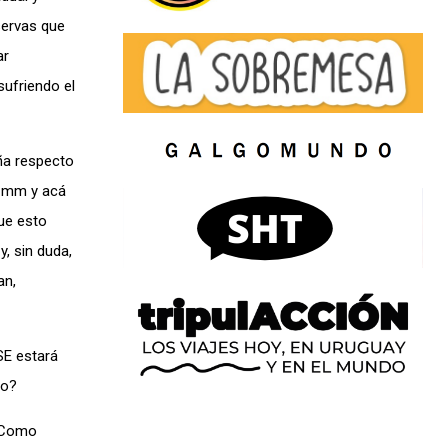
servas que
ar
sufriendo el
ña respecto
0 mm y acá
ue esto
, sin duda,
an,
SE estará
to?
. Como