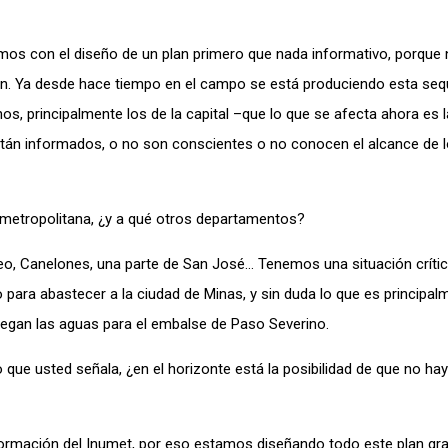
os con el diseño de un plan primero que nada informativo, porque
ón. Ya desde hace tiempo en el campo se está produciendo esta sequ
, principalmente los de la capital –que lo que se afecta ahora es l
 están informados, o no son conscientes o no conocen el alcance de 
 metropolitana, ¿y a qué otros departamentos?
o, Canelones, una parte de San José… Tenemos una situación críti
 para abastecer a la ciudad de Minas, y sin duda lo que es principal
 llegan las aguas para el embalse de Paso Severino.
que usted señala, ¿en el horizonte está la posibilidad de que no ha
ormación del Inumet, por eso estamos diseñando todo este plan gra