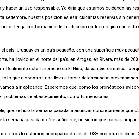
ua y hacer un uso responsable. Yo diría que estamos cuidando las re
a setiembre, nuestra posición es esa: cuidar las reservas sin gener
ación tenga la información de la situación meteorológica que está 
el país, Uruguay es un país pequeño, con una superficie muy peque
e, ha llovido en el norte del país, en Artigas, en Rivera, más de 26
 mm. Realmente este fenómeno de El Niño, de cambio climático -porq
es lo que a nosotros nos lleva a tomar determinadas prevenciones y
 vamos a ir aplicando. Esperemos que, como los pronósticos avizor
ner problemas de abastecimiento, como tú mencionas.
le, que se hizo la semana pasada, a anunciar concretamente que O
de la semana pasada no fue suficiente, no vieron que causara impac
ás nosotros lo estamos acompañando desde OSE con otra medidas