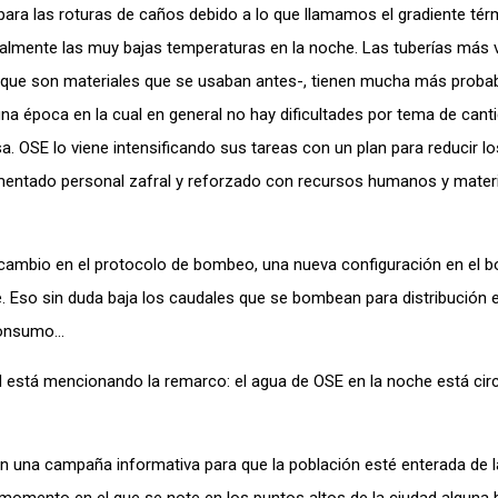
 para las roturas de caños debido a lo que llamamos el gradiente térm
cipalmente las muy bajas temperaturas en la noche. Las tuberías más v
 -que son materiales que se usaban antes-, tienen mucha más probab
na época en la cual en general no hay dificultades por tema de cant
sa. OSE lo viene intensificando sus tareas con un plan para reducir l
mentado personal zafral y reforzado con recursos humanos y materi
mbio en el protocolo de bombeo, una nueva configuración en el 
e. Eso sin duda baja los caudales que se bombean para distribución e
 consumo…
 está mencionando la remarco: el agua de OSE en la noche está cir
 una campaña informativa para que la población esté enterada de l