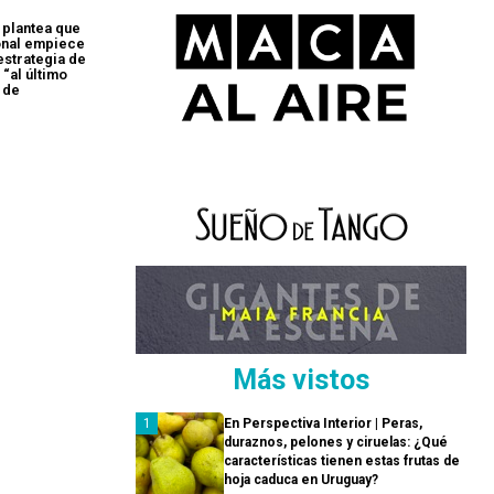
 plantea que
onal empiece
estrategia de
 “al último
 de
Más vistos
En Perspectiva Interior | Peras,
duraznos, pelones y ciruelas: ¿Qué
características tienen estas frutas de
hoja caduca en Uruguay?