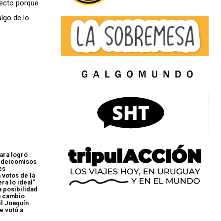
yecto porque
lgo de lo
ara logró
fideicomisos
es
 votos de la
ra lo ideal”
a posibilidad
un cambio
il Joaquín
e votó a