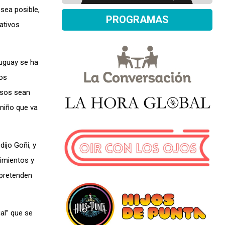
sea posible,
PROGRAMAS
ativos
ruguay se ha
los
esos sean
 niño que va
dijo Goñi, y
dimientos y
 pretenden
al” que se