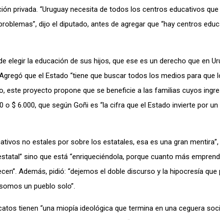
ción privada. “Uruguay necesita de todos los centros educativos que 
problemas”, dijo el diputado, antes de agregar que “hay centros educ
 de elegir la educación de sus hijos, que ese es un derecho que en U
. Agregó que el Estado “tiene que buscar todos los medios para que 
o, este proyecto propone que se beneficie a las familias cuyos ingr
 o $ 6.000, que según Goñi es “la cifra que el Estado invierte por un
tivos no estales por sobre los estatales, esa es una gran mentira”, 
 estatal” sino que está “enriqueciéndola, porque cuanto más empren
recen”. Además, pidió: “dejemos el doble discurso y la hipocresía que
s somos un pueblo solo”.
dicatos tienen “una miopía ideológica que termina en una ceguera soci