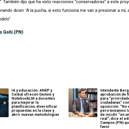
”. También dijo que ha visto reacciones “conservadoras” a este pro
nando dicen: ‘A la pucha, si esto funciona me van a presionar a mí, a
dirlo”.
go Goñi (PN)
IA y educación: ANEP y
Intendente Berg
Ceibal ofrecen Gemini y
aprobación de 
NotebookLM a docentes
para “prioridad
para mejorar la
ciudadanas” con
planificación, diversificar
oposición: “No e
propuestas en la clase y
pero teníamos l
abrir nuevas metodologías
de incidir “en 
real”, dice el ed
Campos (PN) qu
favor