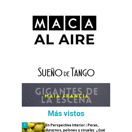
Más vistos
En Perspectiva Interior | Peras,
duraznos, pelones y ciruelas: ¿Qué