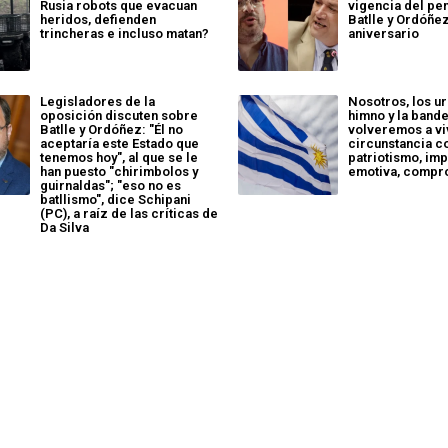
Rusia robots que evacuan
vigencia del pe
heridos, defienden
Batlle y Ordóñez
trincheras e incluso matan?
aniversario
Legisladores de la
Nosotros, los ur
oposición discuten sobre
himno y la band
Batlle y Ordóñez: "Él no
volveremos a vi
aceptaría este Estado que
circunstancia c
tenemos hoy", al que se le
patriotismo, imp
han puesto "chirimbolos y
emotiva, compr
guirnaldas"; "eso no es
batllismo", dice Schipani
(PC), a raíz de las críticas de
Da Silva