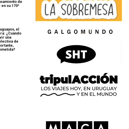
nsamiento de
 en su 170º
uguayos, el
era: ¿Cuándo
vir una
olectiva de
ortante,
ometida?