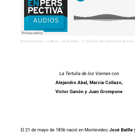
En Perspectiva
·
La Mesa – 05.06.2026 – A 170 años del nacimiento de José 
La Tertulia de los Viernes
con
Alejandro Abal, Marcia Collazo,
Víctor Ganón y
Juan Grompone
El 21 de mayo de 1856 nació en Montevideo
José Batlle