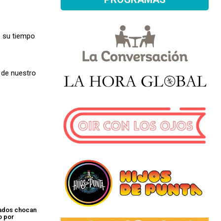
ó su tiempo
a de nuestro
rados chocan
o por