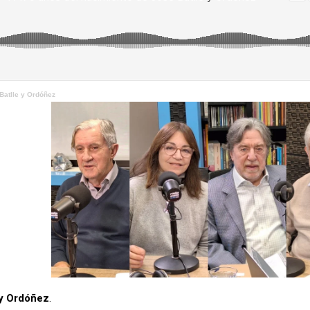
Batlle y Ordóñez
 y Ordóñez
.