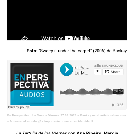
Foto:
"Sweep it under the carpet" (2006) de Banksy
En Perspectiva
·
La Mesa – Viernes 27.03.2026 – Banksy es el artista urbano má
s famoso del mundo ¿Es importante conocer su identidad?
La Tertulia de los Viernes
con
Ana Ribeiro, Marcia