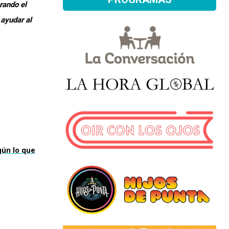
rando el
 ayudar al
egún lo que