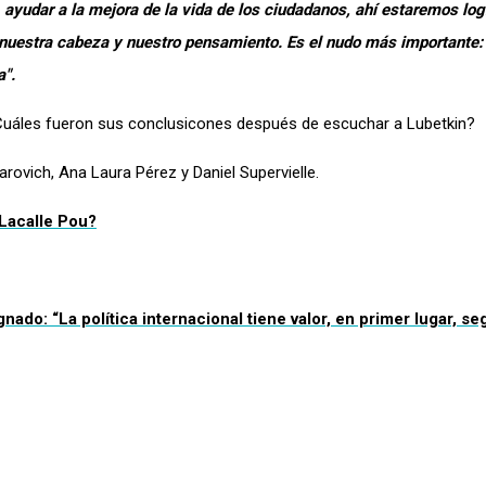
 ayudar a la mejora de la vida de los ciudadanos, ahí estaremos log
a nuestra cabeza y nuestro pensamiento. Es el nudo más importante:
a".
Cuáles fueron sus conclusicones después de escuchar a Lubetkin?
rovich, Ana Laura Pérez y Daniel Supervielle.
 Lacalle Pou?
nado: “La política internacional tiene valor, en primer lugar, s