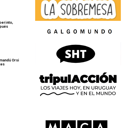
berinto,
spués
amandú Orsi
tes