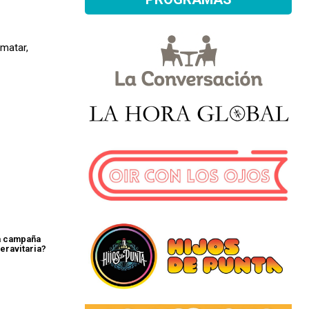
 matar,
a campaña
eravitaria?