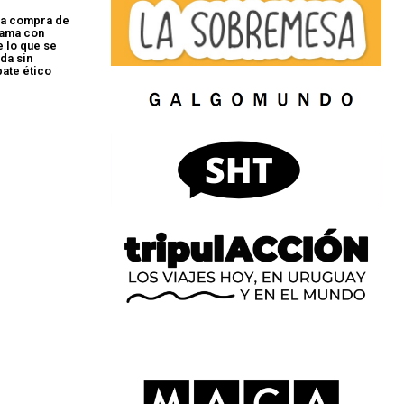
la compra de
gama con
e lo que se
da sin
bate ético