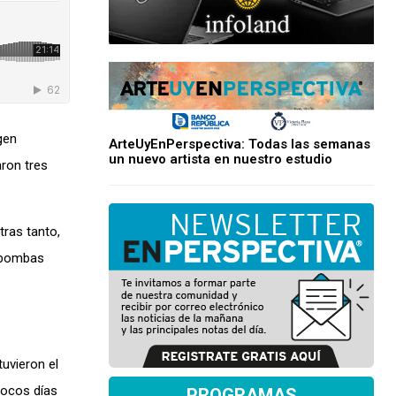
gen
ArteUyEnPerspectiva: Todas las semanas
un nuevo artista en nuestro estudio
ron tres
tras tanto,
s bombas
uvieron el
pocos días
PROGRAMAS