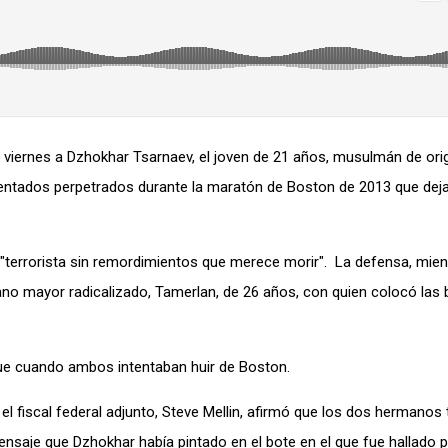
viernes a Dzhokhar Tsarnaev, el joven de 21 años, musulmán de ori
entados perpetrados durante la maratón de Boston de 2013 que deja
n "terrorista sin remordimientos que merece morir". La defensa, mien
ano mayor radicalizado, Tamerlan, de 26 años, con quien colocó la
que cuando ambos intentaban huir de Boston.
 fiscal federal adjunto, Steve Mellin, afirmó que los dos hermanos t
mensaje que Dzhokhar había pintado en el bote en el que fue hallado 