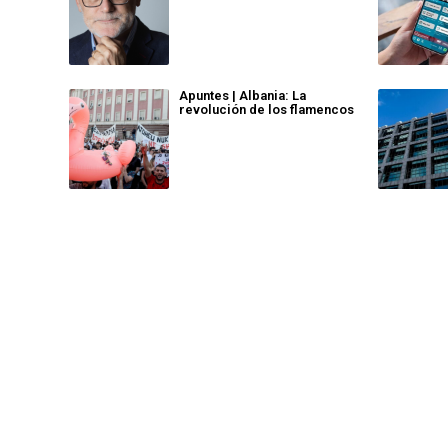
Apuntes | Albania: La
revolución de los flamencos