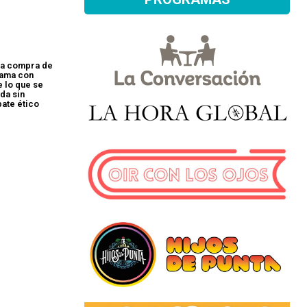
la compra de
gama con
e lo que se
da sin
bate ético