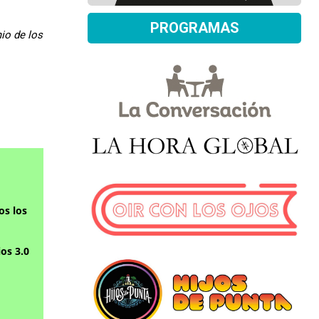
PROGRAMAS
io de los
os los
os 3.0