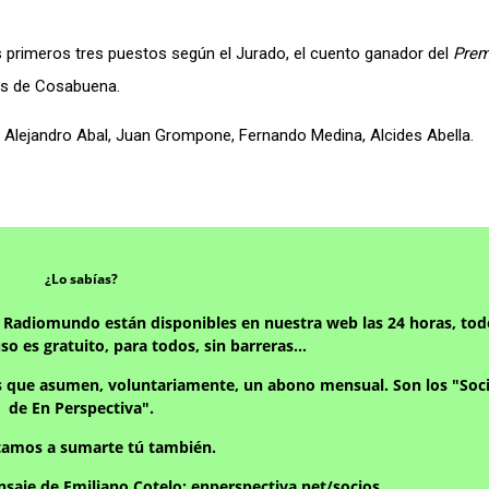
os primeros tres puestos según el Jurado, el cuento ganador del
Prem
tes de Cosabuena.
,
Alejandro Abal,
Juan Grompone, Fernando Medina, Alcides Abella.
¿Lo sabías?
y Radiomundo están disponibles en nuestra web las 24 horas, tod
uso es gratuito, para todos, sin barreras…
s que asumen, voluntariamente, un abono mensual. Son los "Soci
de En Perspectiva".
itamos a sumarte tú también.
saje de Emiliano Cotelo:
enperspectiva.net/socios