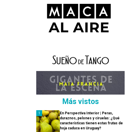
Más vistos
En Perspectiva Interior | Peras,
duraznos, pelones y ciruelas: ¿Qué
características tienen estas frutas de
hoja caduca en Uruguay?