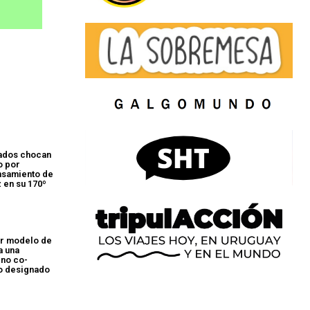
rados chocan
o por
nsamiento de
 en su 170º
or modelo de
a una
Uno co-
o designado