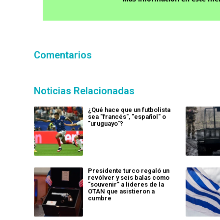
Comentarios
Noticias Relacionadas
¿Qué hace que un futbolista
sea "francés", "español" o
"uruguayo"?
Presidente turco regaló un
revólver y seis balas como
“souvenir” a líderes de la
OTAN que asistieron a
cumbre