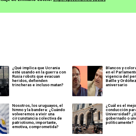
¿Qué implica que Ucrania
Blancos y colo
esté usando en la guerra con
en el Parlament
Rusia robots que evacuan
vigencia del pe
heridos, defienden
Batlle y Ordóñez
trincheras e incluso matan?
aniversario
Nosotros, los uruguayos, el
¿Cuál es el mej
himno y la bandera: ¿Cuándo
conducción par
volveremos a vivir una
Universidad? ¿
circunstancia colectiva de
gobernado o un
patriotismo, importante,
políticamente?
emotiva, comprometida?