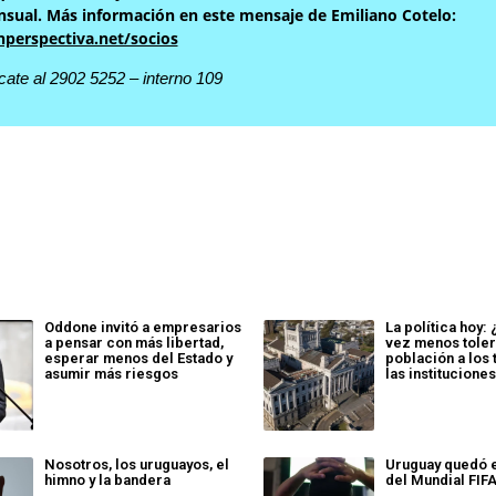
sual. Más información en este mensaje de Emiliano Cotelo:
nperspectiva.net/socios
ate al 2902 5252 – interno 109
Oddone invitó a empresarios
La política hoy:
a pensar con más libertad,
vez menos toler
esperar menos del Estado y
población a los
asumir más riesgos
las institucione
Nosotros, los uruguayos, el
Uruguay quedó 
himno y la bandera
del Mundial FIF