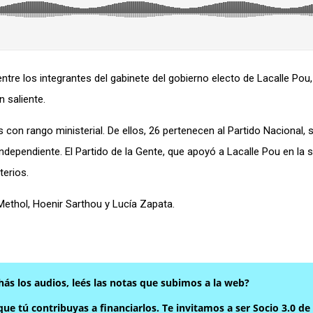
tre los integrantes del gabinete del gobierno electo de Lacalle Pou,
n saliente.
s con rango ministerial. De ellos, 26 pertenecen al Partido Nacional, s
Independiente. El Partido de la Gente, que apoyó a Lacalle Pou en la
terios.
Methol, Hoenir Sarthou y Lucía Zapata.
hás los audios, leés las notas que subimos a la web?
ue tú contribuyas a financiarlos. Te invitamos a ser Socio 3.0 de