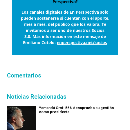
Perspectiva?
Los canales digitales de En Perspectiva solo
pueden sostenerse si cuentan con el aporte,
mes a mes, del público que los valora. Te
invitamos a ser uno de nuestros Socios
3.0. Más información en este mensaje de
Emiliano Cotelo:
enperspectiva.net/socios
Comentarios
Noticias Relacionadas
Yamandú Orsi: 56% desaprueba su gestión
como presidente