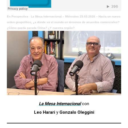
En Perspectiva
·
La Mesa Internacional – Miércoles 25.03.2026 – Hacia un nuevo
orden geopolítico, ¿a dónde va el mundo en términos de acuerdos comerciales?
¿Cómo queda parada China? ¿Y nuestra región?
La Mesa Internacional
con
Leo Harari
y
Gonzalo Oleggini