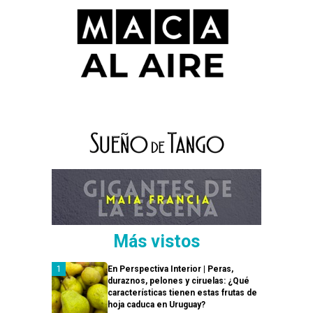
Más vistos
En Perspectiva Interior | Peras,
duraznos, pelones y ciruelas: ¿Qué
características tienen estas frutas de
hoja caduca en Uruguay?