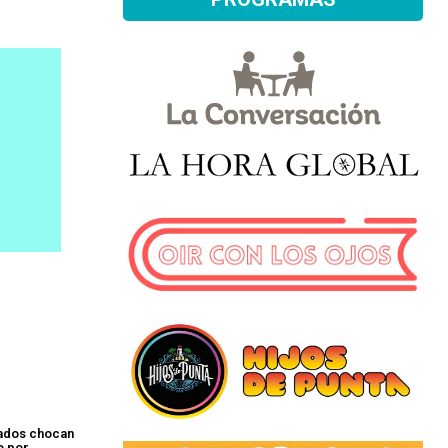
rados chocan
o por