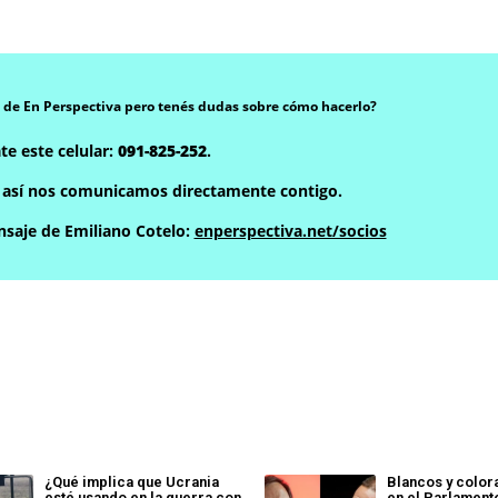
 de En Perspectiva pero tenés dudas sobre cómo hacerlo?
te este celular:
091-825-252
.
, así nos comunicamos directamente contigo.
saje de Emiliano Cotelo:
enperspectiva.net/socios
¿Qué implica que Ucrania
Blancos y colo
esté usando en la guerra con
en el Parlament