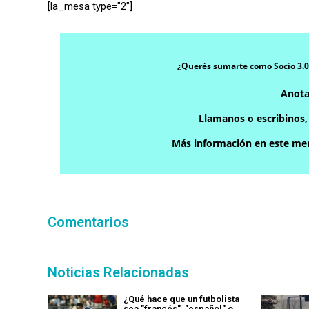
[la_mesa type="2″]
¿Querés sumarte como Socio 3.0
Anota
Llamanos o escribinos
Más información en este men
Comentarios
Noticias Relacionadas
¿Qué hace que un futbolista
sea "francés", "español" o