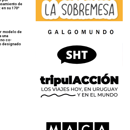
nsamiento de
 en su 170º
or modelo de
a una
Uno co-
o designado