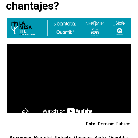
chantajes?
Foto:
Dominio Público
Auspician:
Bantotal
,
Netgate
,
Quanam
,
Sicfe
,
Quantik
y